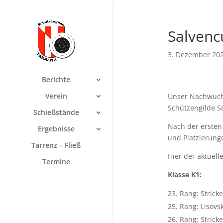
Salvenc
3. Dezember 20
Berichte
Verein
Unser Nachwuchs
Schützengilde S
Schießstände
Nach der ersten
Ergebnisse
und Platzierung
Tarrenz – Fließ
Hier der aktuell
Termine
Klasse K1:
Rang: Stricke
25. Rang: Lisovs
26. Rang: Strick