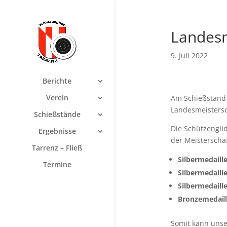
Landesm
9. Juli 2022
Berichte
Verein
Am Schießstand
Landesmeistersch
Schießstände
Die Schützengild
Ergebnisse
der Meisterschaf
Tarrenz – Fließ
Silbermedaill
Termine
Silbermedaille
Silbermedaille
Bronzemedaill
Somit kann unse