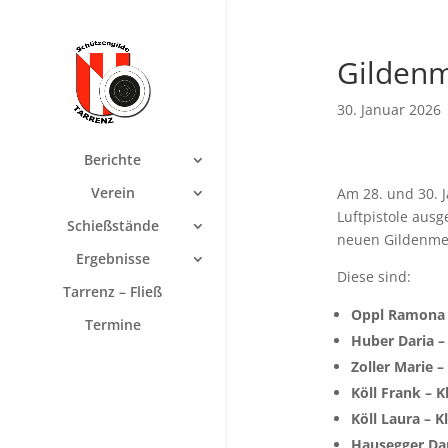
Gildenm
30. Januar 2026
Berichte
Verein
Am 28. und 30. 
Luftpistole ausg
Schießstände
neuen Gildenmei
Ergebnisse
Diese sind:
Tarrenz – Fließ
Oppl Ramona –
Termine
Huber Daria –
Zoller Marie –
Köll Frank – K
Köll Laura – K
Hausegger Dan