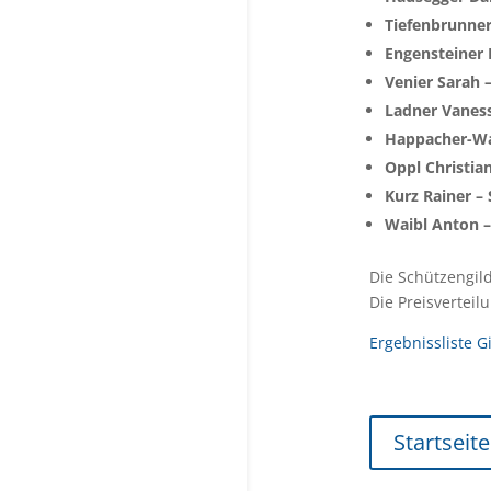
Tiefenbrunner
Engensteiner 
Venier Sarah 
Ladner Vaness
Happacher-Wac
Oppl Christia
Kurz Rainer – 
Waibl Anton –
Die Schützengild
Die Preisvertei
Ergebnissliste G
Startseite