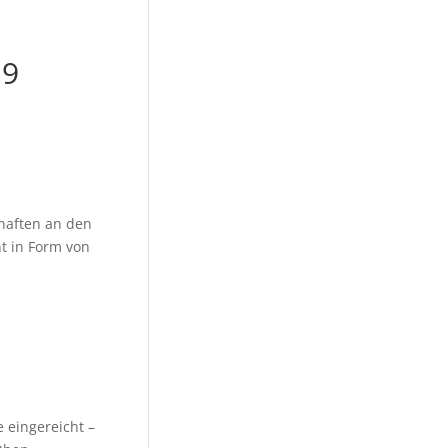
 9
haften an den
t in Form von
 eingereicht –