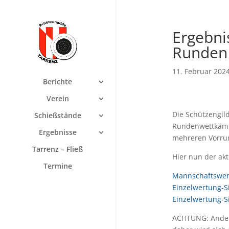
Ergebni
Runden
11. Februar 202
Berichte
Verein
Die Schützengil
Schießstände
Rundenwettkämpf
Ergebnisse
mehreren Vorrun
Tarrenz – Fließ
Hier nun der ak
Termine
Mannschaftswer
Einzelwertung-S
Einzelwertung-S
ACHTUNG: Andere