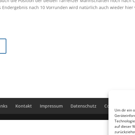
 auch die Position der beiden Tarrenzer Mannschaften noch nach
 Endergebnis nach 10 Vorrunden wird natürlich auch wieder hier v
inks
Kontakt
Impressum
Datenschutz
Cookie-Richtlin
Um dir ein 
Geräteinfor
Technologie
auf dieser 
zurückziehs