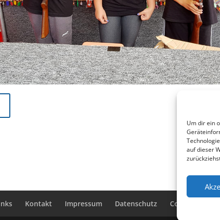
Um dir ein 
Geräteinfor
Technologie
auf dieser 
zurückziehs
Akze
inks
Kontakt
Impressum
Datenschutz
Cookie-Richtlin