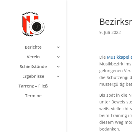
Bezirks
9. Juli 2022
Berichte
Verein
Die
Musikkapell
Musikbezirk Imst
Schießstände
gelungenen Veran
Ergebnisse
die Schützengil
mustergültig be
Tarrenz – Fließ
Bis spät in die
Termine
unter Beweis st
weiß, vielleicht
beim Training i
diesem Weg möch
bedanken.