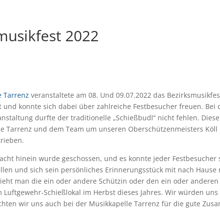
musikfest 2022
e Tarrenz
veranstaltete am 08. Und 09.07.2022 das Bezirksmusikfes
 und konnte sich dabei über zahlreiche Festbesucher freuen. Bei 
staltung durfte der traditionelle „Schießbudl“ nicht fehlen. Dies
de Tarrenz und dem Team um unseren Oberschützenmeisters Köll
trieben.
 Nacht hinein wurde geschossen, und es konnte jeder Festbesucher
ellen und sich sein persönliches Erinnerungsstück mit nach Haus
 sieht man die ein oder andere Schützin oder den ein oder andere
m Luftgewehr-Schießlokal im Herbst dieses Jahres. Wir würden uns 
ten wir uns auch bei der Musikkapelle Tarrenz für die gute Zus