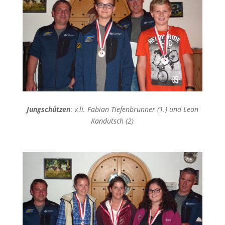
Jungschützen
:
v.li. Fabian Tiefenbrunner (1.) und Leon
Kandutsch (2)