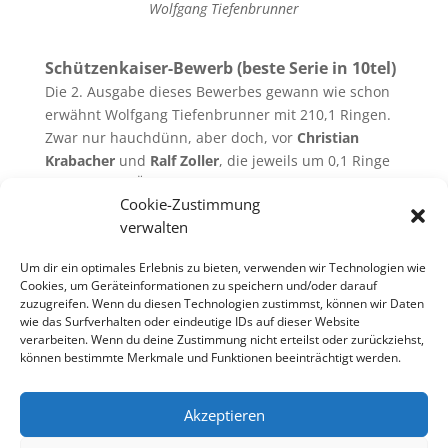
Wolfgang Tiefenbrunner
Schützenkaiser-Bewerb (beste Serie in 10tel)
Die 2. Ausgabe dieses Bewerbes gewann wie schon
erwähnt Wolfgang Tiefenbrunner mit 210,1 Ringen.
Zwar nur hauchdünn, aber doch, vor
Christian
Krabacher
und
Ralf Zoller
, die jeweils um 0,1 Ringe
zurücklagen. Überraschenderweise blieb damit das
Cookie-Zustimmung
Ergebnis von
Roland Flür
(211,7) vom letzten Mal als
verwalten
„Schützenkaiser-Rekord“ bestehen.
Um dir ein optimales Erlebnis zu bieten, verwenden wir Technologien wie
Cookies, um Geräteinformationen zu speichern und/oder darauf
zuzugreifen. Wenn du diesen Technologien zustimmst, können wir Daten
wie das Surfverhalten oder eindeutige IDs auf dieser Website
Ergebnisliste 16. LG-Dorfmeisterschaft 2018
verarbeiten. Wenn du deine Zustimmung nicht erteilst oder zurückziehst,
können bestimmte Merkmale und Funktionen beeinträchtigt werden.
Übersicht
/
Startseite
Akzeptieren