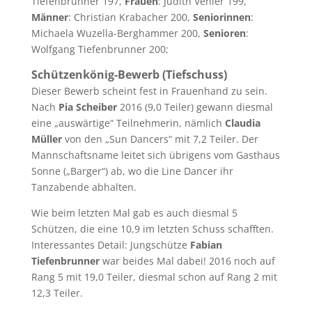
Tiefenbrunner 197,
Frauen
: Judith Venier 199,
Männer
: Christian Krabacher 200,
Seniorinnen
:
Michaela Wuzella-Berghammer 200,
Senioren
:
Wolfgang Tiefenbrunner 200;
Schützenkönig-Bewerb (Tiefschuss)
Dieser Bewerb scheint fest in Frauenhand zu sein.
Nach
Pia Scheiber
2016 (9,0 Teiler) gewann diesmal
eine „auswärtige“ Teilnehmerin, nämlich
Claudia
Müller
von den „Sun Dancers“ mit 7,2 Teiler. Der
Mannschaftsname leitet sich übrigens vom Gasthaus
Sonne („Barger“) ab, wo die Line Dancer ihr
Tanzabende abhalten.
Wie beim letzten Mal gab es auch diesmal 5
Schützen, die eine 10,9 im letzten Schuss schafften.
Interessantes Detail: Jungschütze
Fabian
Tiefenbrunner
war beides Mal dabei! 2016 noch auf
Rang 5 mit 19,0 Teiler, diesmal schon auf Rang 2 mit
12,3 Teiler.