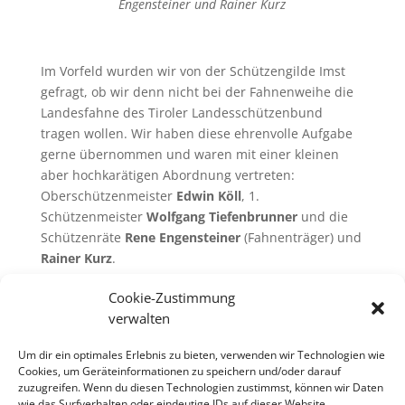
Engensteiner und Rainer Kurz
Im Vorfeld wurden wir von der Schützengilde Imst
gefragt, ob wir denn nicht bei der Fahnenweihe die
Landesfahne des Tiroler Landesschützenbund
tragen wollen. Wir haben diese ehrenvolle Aufgabe
gerne übernommen und waren mit einer kleinen
aber hochkarätigen Abordnung vertreten:
Oberschützenmeister
Edwin Köll
, 1.
Schützenmeister
Wolfgang Tiefenbrunner
und die
Schützenräte
Rene Engensteiner
(Fahnenträger) und
Rainer Kurz
.
Nach dem offiziellen Teil der Fahnenweihe nahmen
Cookie-Zustimmung
Edwin, Rainer und Rene noch am
verwalten
Fahnenweihschießen teil und konnten dabei sogar in
die Preisränge schnuppern.
Um dir ein optimales Erlebnis zu bieten, verwenden wir Technologien wie
Cookies, um Geräteinformationen zu speichern und/oder darauf
zuzugreifen. Wenn du diesen Technologien zustimmst, können wir Daten
wie das Surfverhalten oder eindeutige IDs auf dieser Website