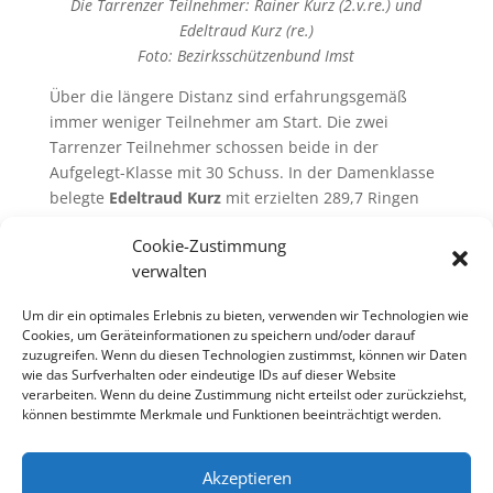
Die Tarrenzer Teilnehmer: Rainer Kurz (2.v.re.) und
Edeltraud Kurz (re.)
Foto: Bezirksschützenbund Imst
Über die längere Distanz sind erfahrungsgemäß
immer weniger Teilnehmer am Start. Die zwei
Tarrenzer Teilnehmer schossen beide in der
Aufgelegt-Klasse mit 30 Schuss. In der Damenklasse
belegte
Edeltraud Kurz
mit erzielten 289,7 Ringen
den 11. Rang, für
Rainer Kurz
standen in der
Cookie-Zustimmung
Herrenklasse 307,5 Ringe und Rang 6 zu Buche.
verwalten
Um dir ein optimales Erlebnis zu bieten, verwenden wir Technologien wie
Cookies, um Geräteinformationen zu speichern und/oder darauf
Ergebnisliste KK-Bezirksmeisterschaft 2017
zuzugreifen. Wenn du diesen Technologien zustimmst, können wir Daten
wie das Surfverhalten oder eindeutige IDs auf dieser Website
100 Meter
verarbeiten. Wenn du deine Zustimmung nicht erteilst oder zurückziehst,
können bestimmte Merkmale und Funktionen beeinträchtigt werden.
Übersicht
/
Startseite
Akzeptieren