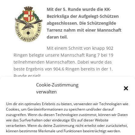
Mit der 5. Runde wurde die KK-
Bezirksliga der Aufgelegt-Schützen
abgeschlossen. Die Schützengilde
Tarrenz nahm mit einer Mannschaft
daran teil.
Mit einem Schnitt von knapp 902
Ringen belegte unsere Mannschaft Rang 7 bei 19
teilnehmenden Mannschaften. Dabei wurde das
beste Ergebnis von 904,6 Ringen bereits in der 1.
Runde erzielt.
Cookie-Zustimmung
Bester Tarrenzer Schütze war einmal mehr
Rainer
verwalten
Kurz
mit einem Schnitt von 303,7 Ringen (13. Rang,
Topergebnis 306,3), gefolgt von
Rene Engensteiner
,
Um dir ein optimales Erlebnis zu bieten, verwenden wir Technologien wie
Schnitt 300,5 (20. Rang / Top 304,5) und
Matthias
Cookies, um Geräteinformationen zu speichern und/oder darauf
Stricker
, Schnitt 297,8 (26. Rang / Top 302,4).
zuzugreifen. Wenn du diesen Technologien zustimmst, können wir Daten
wie das Surfverhalten oder eindeutige IDs auf dieser Website
verarbeiten. Wenn du deine Zustimmung nicht erteilst oder zurückziehst,
können bestimmte Merkmale und Funktionen beeinträchtigt werden.
Ergebnisliste KK-Bezirksliga Aufgelegt 2017