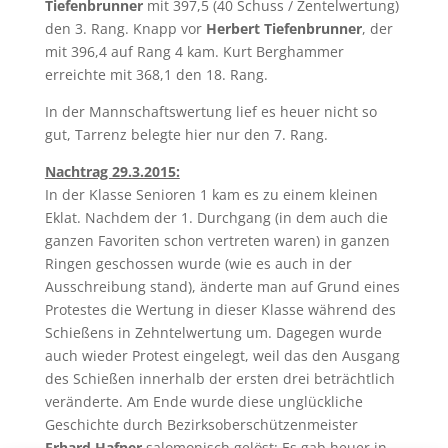
Tiefenbrunner
mit 397,5 (40 Schuss / Zentelwertung)
den 3. Rang. Knapp vor
Herbert Tiefenbrunner
, der
mit 396,4 auf Rang 4 kam. Kurt Berghammer
erreichte mit 368,1 den 18. Rang.
In der Mannschaftswertung lief es heuer nicht so
gut, Tarrenz belegte hier nur den 7. Rang.
Nachtrag 29.3.2015:
In der Klasse Senioren 1 kam es zu einem kleinen
Eklat. Nachdem der 1. Durchgang (in dem auch die
ganzen Favoriten schon vertreten waren) in ganzen
Ringen geschossen wurde (wie es auch in der
Ausschreibung stand), änderte man auf Grund eines
Protestes die Wertung in dieser Klasse während des
Schießens in Zehntelwertung um. Dagegen wurde
auch wieder Protest eingelegt, weil das den Ausgang
des Schießen innerhalb der ersten drei beträchtlich
veränderte. Am Ende wurde diese unglückliche
Geschichte durch Bezirksoberschützenmeister
Erhard Hafner
salomonisch gelöst: Es gab heuer in