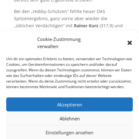
Bei den „Hobby-Schützen“ fehlte heuer DAS
Spitzenergebnis, ganz vorne aber wieder die
„üblichen Verdächtigen“ mit
Rainer Kurz
(317,9) und
Edeltraud Kurz
(317,8).
Cookie-Zustimmung
Die inoffizielle Familien-Wertung gewann übrigens
verwalten
die
Familie Gastl
, konnten doch
Barbara
,
Dietmar
und
Arthur
jeweils ihre Klasse für sich entscheiden.
Um dir ein optimales Erlebnis zu bieten, verwenden wir Technologien wie
Cookies, um Geräteinformationen zu speichern und/oder darauf
zuzugreifen. Wenn du diesen Technologien zustimmst, können wir Daten
wie das Surfverhalten oder eindeutige IDs auf dieser Website
Ergebnisliste LG-Gildenmeisterschaft 2014
verarbeiten. Wenn du deine Zustimmung nicht erteilst oder zurückziehst,
können bestimmte Merkmale und Funktionen beeinträchtigt werden.
Übersicht
/
Startseite
Akzeptieren
Ablehnen
Einstellungen ansehen
Sponsoren
Links
Kontakt
Impressum